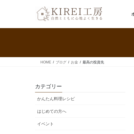
コ
ナ
ン
ビ
テ
ゲ
ン
ー
ツ
シ
へ
ョ
ス
ン
キ
に
ッ
移
HOME
ブログ
お金
最高の投資先
プ
動
カテゴリー
かんたん料理レシピ
はじめての方へ
イベント