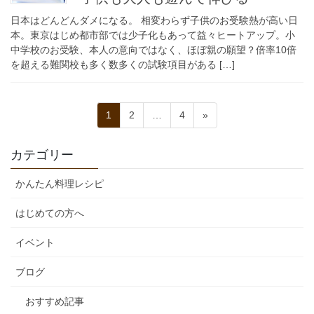
日本はどんどんダメになる。 相変わらず子供のお受験熱が高い日
本。東京はじめ都市部では少子化もあって益々ヒートアップ。小
中学校のお受験、本人の意向ではなく、ほぼ親の願望？倍率10倍
を超える難関校も多く数多くの試験項目がある […]
投
固
固
固
1
2
…
4
»
稿
定
定
定
ペ
ペ
ペ
の
カテゴリー
ー
ー
ー
ペ
ジ
ジ
ジ
かんたん料理レシピ
ー
ジ
はじめての方へ
送
イベント
り
ブログ
おすすめ記事