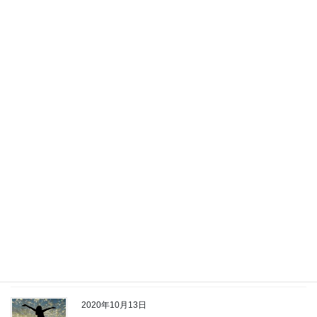
ブログ
2021年もワクワクしよう！
2021年の幕が明けた。一昨年、去年、今年明らかに時代が大きく
転換していることは誰しも感じているだろう。いつだって先のこ
とは分からない。不安を感じる暇はない！突き進もう
世界中に
チャンスは溢れている&# […]
2020年10月19日
ブログ
祝！一般社団法人みんな天才化機
構・講師デビュー♫
幸せになりたい成功したいたくさんの人が同じことを言う。だけ
ど、その内容は一人として同じ人はいないはず。 ”みんな違ってみ
んないい” あなたの成功って何？ こんにちは！ワクワク人生クリ
エイター犬ママです
[…]
2020年10月13日