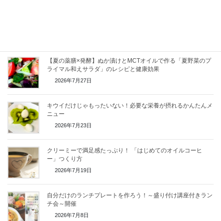
一年かけて育ったお醤油で、ニンニクの醤油漬けを仕込みまし
た
2026年7月29日
【夏の薬膳×発酵】ぬか漬けとMCTオイルで作る「夏野菜のプ
ライマル和えサラダ」のレシピと健康効果
2026年7月27日
キウイだけじゃもったいない！必要な栄養が摂れるかんたんメ
ニュー
2026年7月23日
クリーミーで満足感たっぷり！ 「はじめてのオイルコーヒ
ー」つくり方
2026年7月19日
自分だけのランチプレートを作ろう！～盛り付け講座付きラン
チ会～開催
2026年7月8日