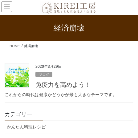
コ
ナ
ン
ビ
テ
ゲ
ン
ー
経済崩壊
ツ
シ
へ
ョ
ス
ン
HOME
経済崩壊
キ
に
ッ
移
プ
動
2020年3月29日
ブログ
免疫力を高めよう！
これからの時代は健康かどうかが最も大きなテーマです。
カテゴリー
かんたん料理レシピ