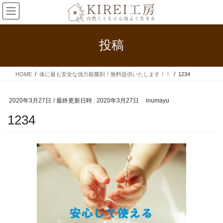
コ
ナ
ン
ビ
テ
ゲ
ン
ー
投稿
ツ
シ
へ
ョ
ス
ン
HOME
体に最も安全な強力殺菌剤！無料提供いたします！！
1234
キ
に
ッ
移
プ
動
2020年3月27日
/ 最終更新日時 :
2020年3月27日
inumayu
1234