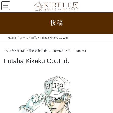
コ
ナ
ン
ビ
テ
ゲ
ン
ー
投稿
ツ
シ
へ
ョ
ス
ン
HOME
はたらく細胞
Futaba Kikaku Co.,Ltd.
キ
に
ッ
移
プ
動
2018年5月15日
/ 最終更新日時 :
2018年5月15日
inumayu
Futaba Kikaku Co.,Ltd.