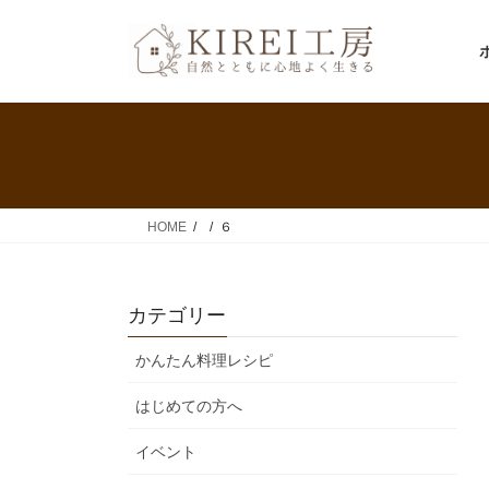
コ
ナ
ン
ビ
テ
ゲ
ン
ー
ツ
シ
へ
ョ
ス
ン
キ
に
ッ
移
HOME
６
プ
動
カテゴリー
かんたん料理レシピ
はじめての方へ
イベント