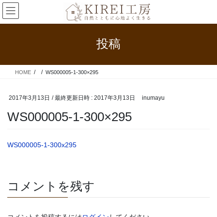
コ
ナ
ン
ビ
テ
ゲ
ン
ー
投稿
ツ
シ
へ
ョ
ス
ン
HOME
WS000005-1-300×295
キ
に
ッ
移
プ
動
2017年3月13日
/ 最終更新日時 :
2017年3月13日
inumayu
WS000005-1-300×295
WS000005-1-300x295
コメントを残す