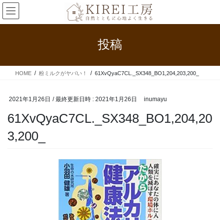
コ
ナ
ン
ビ
テ
ゲ
ン
ー
投稿
ツ
シ
へ
ョ
ス
ン
HOME
粉ミルクがヤバい！
61XvQyaC7CL._SX348_BO1,204,203,200_
キ
に
ッ
移
プ
動
2021年1月26日
/ 最終更新日時 :
2021年1月26日
inumayu
61XvQyaC7CL._SX348_BO1,204,20
3,200_