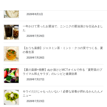
市販のヨーグルトで簡単！塩こうじプラスで作る「クリームチ
ーズ」
2026年8月1日
一年かけて育ったお醤油で、ニンニクの醤油漬けを仕込みまし
た
2026年7月29日
【おうち薬膳】ジャスミン茶・ミント・クコの実でつくる、夏
の養生茶
2026年7月28日
【夏の薬膳×発酵】ぬか漬けとMCTオイルで作る「夏野菜のプ
ライマル和えサラダ」のレシピと健康効果
2026年7月27日
キウイだけじゃもったいない！必要な栄養が摂れるかんたんメ
ニュー
2026年7月23日