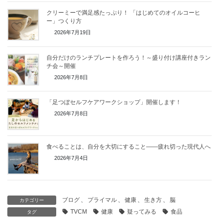
クリーミーで満足感たっぷり！ 「はじめてのオイルコーヒ
ー」つくり方
2026年7月19日
自分だけのランチプレートを作ろう！～盛り付け講座付きラン
チ会～開催
2026年7月8日
「足つぼセルフケアワークショップ」開催します！
2026年7月8日
食べることは、自分を大切にすること——疲れ切った現代人へ
2026年7月4日
ブログ
、
プライマル
、
健康
、
生き方
、
脳
カテゴリー
TVCM
健康
疑ってみる
食品
タグ