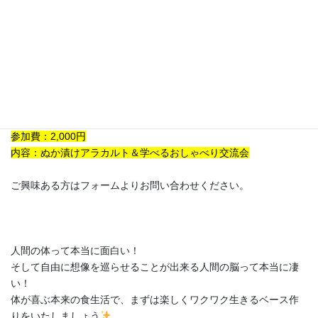
と、楽しいこと、未来のことなど毎回いろいろなテーマでおしゃ
べりするゆる～い交流会
「ぬか漬け茶会」
を東京と広島中心に毎
月開催しています。
2020年1回目のぬか漬け茶会は以下で開催です。
開催日時：2020年1月29日ぬか漬け茶会銀座
開催時間：14時～16時半
開催場所：東京都中央区新富1-4-5 東銀座ビル5階
参加費：2,000円
内容：ぬか漬けアラカルト＆学べるおしゃべり交流会
ご興味ある方はフォームよりお問い合わせください。
人間の体って本当に面白い！
そして自由に想像を巡らせることが出来る人間の脳って本当に凄
い！
体が喜ぶ本来の食生活で、まずは楽しくワクワク生きるベース作
りをいたしましょう