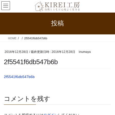
コ
ナ
ン
ビ
テ
ゲ
ン
ー
投稿
ツ
シ
へ
ョ
ス
ン
HOME
2f5541f6db547b6b
キ
に
ッ
移
プ
動
2016年12月28日
/ 最終更新日時 :
2016年12月28日
inumayu
2f5541f6db547b6b
2f5541f6db547b6b
コメントを残す