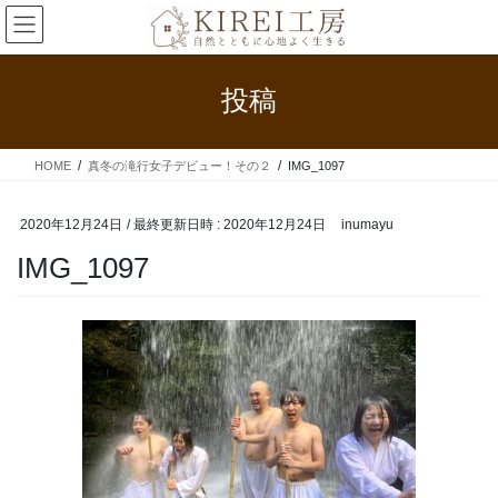
コ
ナ
ン
ビ
テ
ゲ
ン
ー
投稿
ツ
シ
へ
ョ
ス
ン
HOME
真冬の滝行女子デビュー！その２
IMG_1097
キ
に
ッ
移
プ
動
2020年12月24日
/ 最終更新日時 :
2020年12月24日
inumayu
IMG_1097