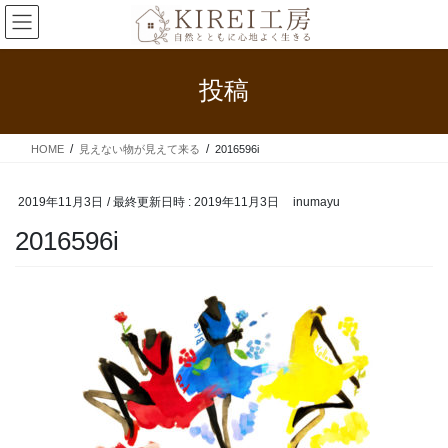
コ
ナ
ン
ビ
テ
ゲ
ン
ー
投稿
ツ
シ
へ
ョ
ス
ン
HOME
見えない物が見えて来る
2016596i
キ
に
ッ
移
プ
動
2019年11月3日
/ 最終更新日時 :
2019年11月3日
inumayu
2016596i