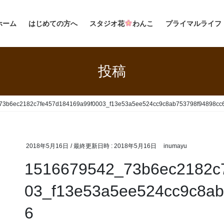
ホーム
はじめての方へ
スタジオ花
わんこ
プライマルライフ
投稿
73b6ec2182c7fe457d184169a99f0003_f13e53a5ee524cc9c8ab753798f94898cc
2018年5月16日
/ 最終更新日時 :
2018年5月16日
inumayu
1516679542_73b6ec2182c
03_f13e53a5ee524cc9c8ab
6