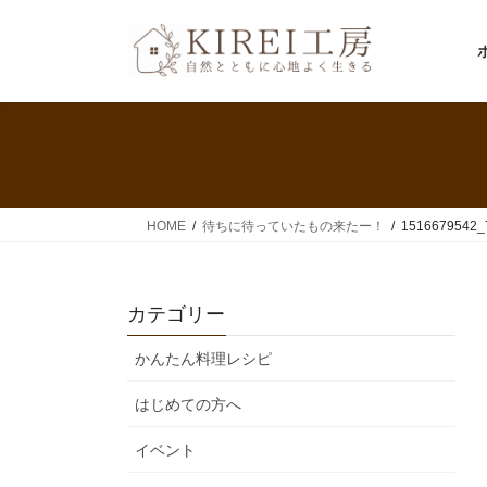
コ
ナ
ン
ビ
テ
ゲ
ン
ー
ツ
シ
へ
ョ
ス
ン
キ
に
ッ
移
HOME
待ちに待っていたもの来たー！
1516679542_
プ
動
カテゴリー
かんたん料理レシピ
はじめての方へ
イベント