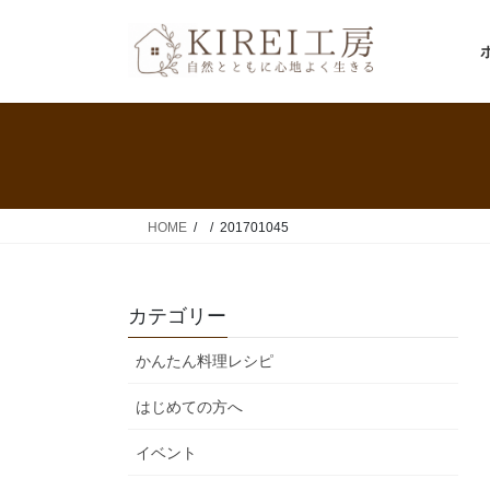
コ
ナ
ン
ビ
テ
ゲ
ン
ー
ツ
シ
へ
ョ
ス
ン
キ
に
ッ
移
HOME
201701045
プ
動
カテゴリー
かんたん料理レシピ
はじめての方へ
イベント