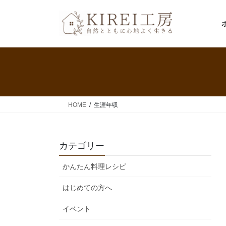
コ
ナ
ン
ビ
テ
ゲ
ン
ー
ツ
シ
へ
ョ
ス
ン
キ
に
ッ
移
HOME
生涯年収
プ
動
カテゴリー
かんたん料理レシピ
はじめての方へ
イベント