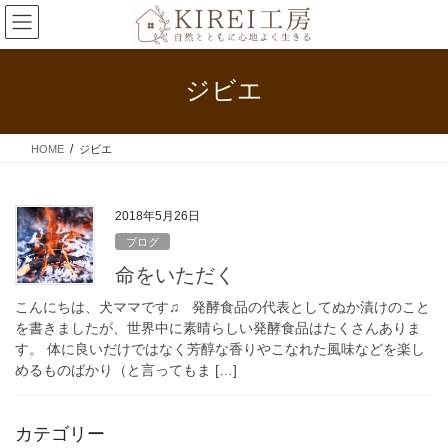
コ
ナ
ン
ビ
テ
ゲ
ン
ー
ジビエ
ツ
シ
へ
ョ
ス
ン
HOME
ジビエ
キ
に
ッ
移
プ
動
2018年5月26日
ブログ
命をいただく
こんにちは、犬ママです♫ 発酵食品の代表としてぬか漬けのこと
を書きましたが、世界中に素晴らしい発酵食品はたくさんありま
す。 体に良いだけではなく芳醇な香りやこなれた風味などを楽し
めるものばかり（と言ってもま […]
カテゴリー