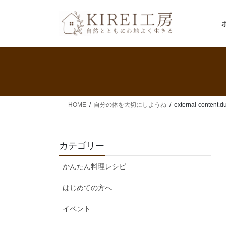
コ
ナ
ン
ビ
テ
ゲ
ン
ー
ツ
シ
へ
ョ
ス
ン
キ
に
ッ
移
HOME
自分の体を大切にしようね
external-content.
プ
動
カテゴリー
かんたん料理レシピ
はじめての方へ
イベント