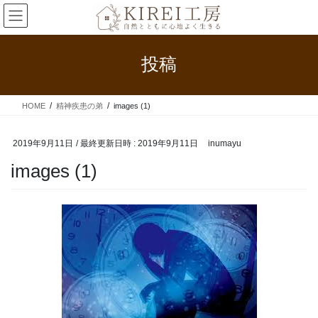
コ
ナ
ン
ビ
テ
ゲ
ン
ー
投稿
ツ
シ
へ
ョ
ス
ン
HOME
精神疾患の弟
images (1)
キ
に
ッ
移
プ
動
2019年9月11日
/ 最終更新日時 :
2019年9月11日
inumayu
images (1)