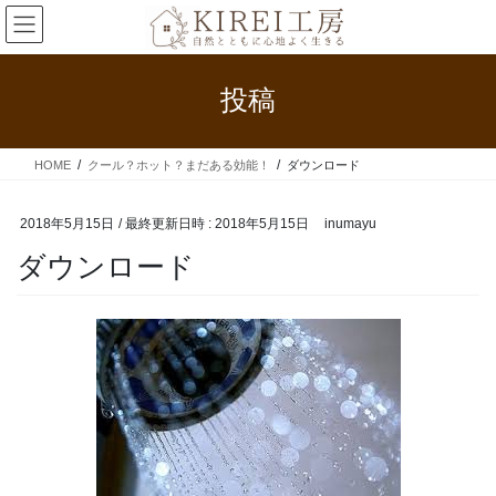
コ
ナ
ン
ビ
テ
ゲ
ン
ー
投稿
ツ
シ
へ
ョ
ス
ン
HOME
クール？ホット？まだある効能！
ダウンロード
キ
に
ッ
移
プ
動
2018年5月15日
/ 最終更新日時 :
2018年5月15日
inumayu
ダウンロード