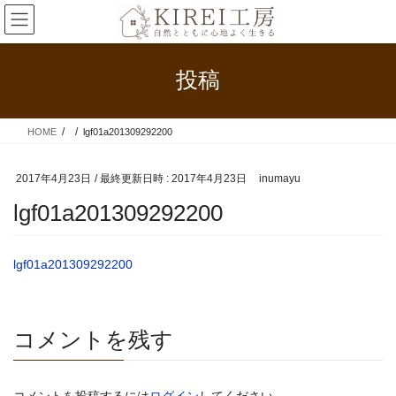
コ
ナ
ン
ビ
テ
ゲ
ン
ー
投稿
ツ
シ
へ
ョ
ス
ン
HOME
lgf01a201309292200
キ
に
ッ
移
プ
動
2017年4月23日
/ 最終更新日時 :
2017年4月23日
inumayu
lgf01a201309292200
lgf01a201309292200
コメントを残す