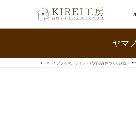
コ
ナ
ン
ビ
テ
ゲ
ン
ー
ツ
シ
へ
ョ
ヤマノ
ス
ン
キ
に
ッ
移
HOME
プライマルライフ
眠れる身体づくり講座
ヤ
プ
動