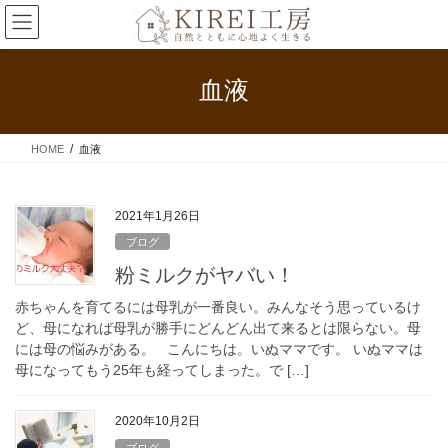
コ
ナ
ン
ビ
テ
ゲ
ン
ー
血液
ツ
シ
へ
ョ
ス
ン
HOME
血液
キ
に
ッ
移
プ
動
2021年1月26日
ブログ
粉ミルクがヤバい！
赤ちゃんを育てるには母乳が一番良い。みんなそう思っているけ
ど、母になれば母乳が勝手にどんどん出て来るとは限らない。母
には母の悩みがある。 こんにちは。いぬママです。 いぬママは
母になってもう25年も経ってしまった。で […]
2020年10月2日
ブログ