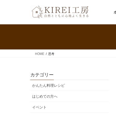
コ
ナ
ン
ビ
テ
ゲ
ン
ー
ツ
シ
へ
ョ
ス
ン
キ
に
ッ
移
HOME
思考
プ
動
カテゴリー
かんたん料理レシピ
はじめての方へ
イベント