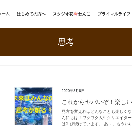
ホーム
はじめての方へ
スタジオ花
わんこ
プライマルライフ
思考
2020年8月8日
これからヤバいぞ！楽し
見方を変えればどんなことも楽しくな
んにちは！ワクワク人生クリエイター
は叫び続けています。 あ～、もういい加