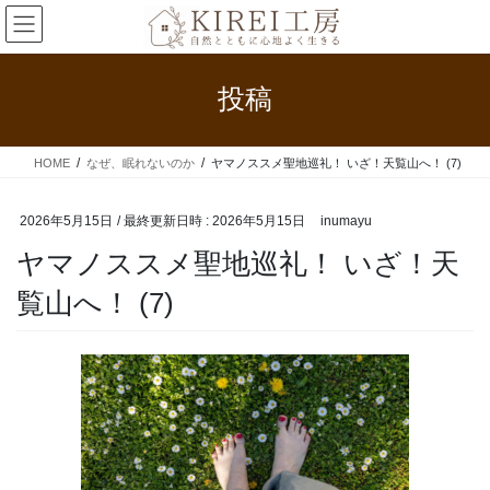
コ
ナ
ン
ビ
テ
ゲ
ン
ー
投稿
ツ
シ
へ
ョ
ス
ン
HOME
なぜ、眠れないのか
ヤマノススメ聖地巡礼！ いざ！天覧山へ！ (7)
キ
に
ッ
移
プ
動
2026年5月15日
/ 最終更新日時 :
2026年5月15日
inumayu
ヤマノススメ聖地巡礼！ いざ！天
覧山へ！ (7)