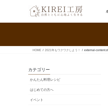
コ
ナ
ン
ビ
テ
ゲ
ン
ー
ツ
シ
へ
ョ
ス
ン
キ
に
ッ
移
HOME
2021年もワクワクしよう！
external-content.
プ
動
カテゴリー
かんたん料理レシピ
はじめての方へ
イベント