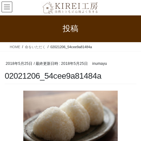
コ
ナ
ン
ビ
テ
ゲ
ン
ー
投稿
ツ
シ
へ
ョ
ス
ン
HOME
命をいただく
02021206_54cee9a81484a
キ
に
ッ
移
プ
動
2018年5月25日
/ 最終更新日時 :
2018年5月25日
inumayu
02021206_54cee9a81484a