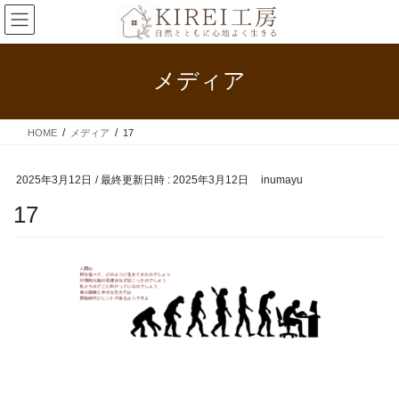
コ
ナ
ン
ビ
テ
ゲ
ン
ー
メディア
ツ
シ
へ
ョ
ス
ン
HOME
メディア
17
キ
に
ッ
移
プ
動
2025年3月12日
/ 最終更新日時 :
2025年3月12日
inumayu
17