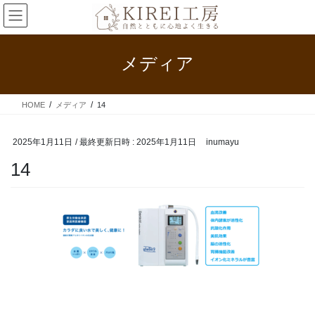
コ
ナ
ン
ビ
テ
ゲ
ン
ー
メディア
ツ
シ
へ
ョ
ス
ン
HOME
メディア
14
キ
に
ッ
移
プ
動
2025年1月11日
/ 最終更新日時 :
2025年1月11日
inumayu
14