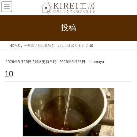
コ
ナ
ン
ビ
テ
ゲ
ン
ー
投稿
ツ
シ
へ
ョ
ス
ン
HOME
一年育てたお醤油を、いよいよ絞ります
10
キ
に
ッ
移
プ
動
2026年5月26日
/ 最終更新日時 :
2026年5月26日
inumayu
10