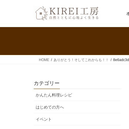
コ
ナ
ン
ビ
テ
ゲ
ン
ー
ツ
シ
へ
ョ
ス
ン
キ
に
ッ
移
HOME
ありがとう！そしてこれからも！！
8e6adc3d
プ
動
カテゴリー
かんたん料理レシピ
はじめての方へ
イベント