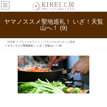
コ
ナ
ン
ビ
テ
ゲ
ン
ー
ヤマノススメ聖地巡礼！ いざ！天覧
ツ
シ
山へ！ (9)
へ
ョ
ス
ン
キ
に
HOME
プライマルライフ
プライマルダイエット講座
ッ
移
ヤマノススメ聖地巡礼！ いざ！天覧山へ！ (9)
プ
動