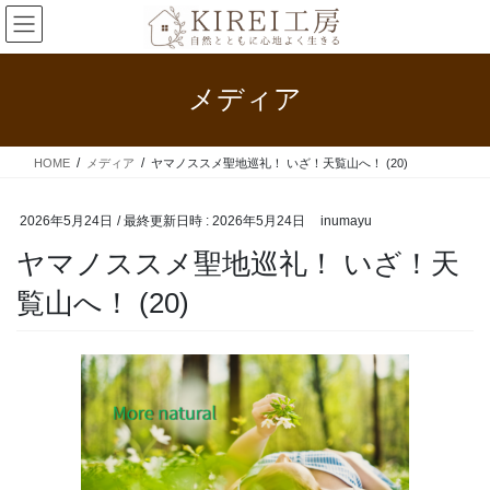
コ
ナ
ン
ビ
テ
ゲ
ン
ー
メディア
ツ
シ
へ
ョ
ス
ン
HOME
メディア
ヤマノススメ聖地巡礼！ いざ！天覧山へ！ (20)
キ
に
ッ
移
プ
動
2026年5月24日
/ 最終更新日時 :
2026年5月24日
inumayu
ヤマノススメ聖地巡礼！ いざ！天
覧山へ！ (20)