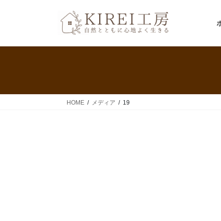
コ
ナ
ン
ビ
テ
ゲ
ン
ー
ツ
シ
へ
ョ
ス
ン
キ
に
ッ
移
HOME
メディア
19
プ
動