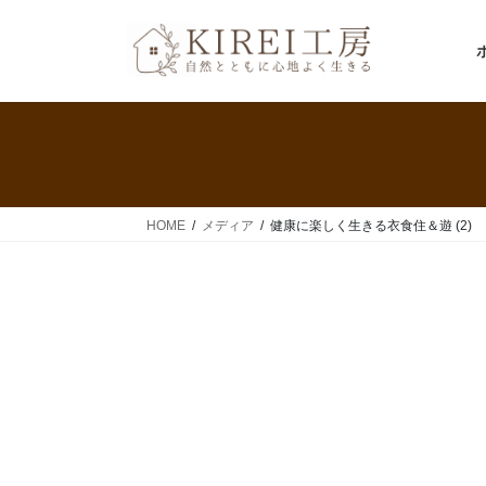
コ
ナ
ン
ビ
テ
ゲ
ン
ー
ツ
シ
へ
ョ
ス
ン
キ
に
ッ
移
HOME
メディア
健康に楽しく生きる衣食住＆遊 (2)
プ
動